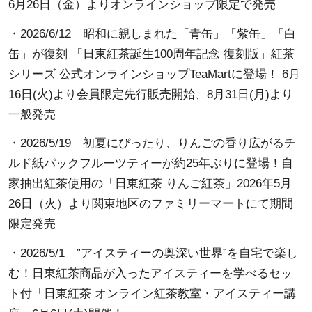
6月26日（金）よりオンラインショップ限定で発売
・2026/6/12
昭和に親しまれた「青缶」「紫缶」「白
缶」が復刻 「日東紅茶誕生100周年記念 復刻版」紅茶
シリーズ 公式オンラインショップTeaMartに登場！ 6月
16日(火)より会員限定先行販売開始、8月31日(月)より
一般発売
・2026/5/19
初夏にぴったり、りんごの香り広がるチ
ルド紙パックフルーツティーが約25年ぶりに登場！自
家抽出紅茶使用の「日東紅茶 りんご紅茶」2026年5月
26日（火）より関東地区のファミリーマートにて期間
限定発売
・2026/5/1
”アイスティーの奥深い世界”を自宅で楽し
む！日東紅茶商品が入ったアイスティーを学べるセッ
ト付「日東紅茶 オンライン紅茶教室・アイスティー講