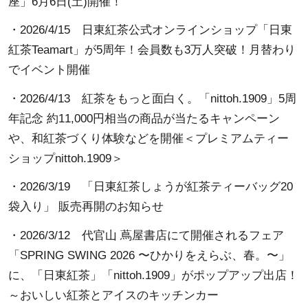
座」6月6日(土)開催！
・2026/4/15
日東紅茶公式オンラインショップ「日東
紅茶Teamart」が5周年！会員数も3万人突破！月替わり
でイベント開催
・2026/4/13
紅茶をもっと面白く。「nittoh.1909」5周
年記念 約11,000円相当の商品が当たるキャンペーン
や、和紅茶づくり体験などを開催＜プレミアムティー
ショップnittoh.1909＞
・2026/3/19
「日東紅茶しょうが紅茶ティーバッグ20
袋入り」 販売再開のお知らせ
・2026/3/12
代官山 蔦屋書店にて開催されるフェア
「SPRING SWING 2026 〜ひかりをえらぶ、春。〜」
に、「日東紅茶」「nittoh.1909」がポップアップ出店！
～おいしい紅茶とアイスのキッチンカー