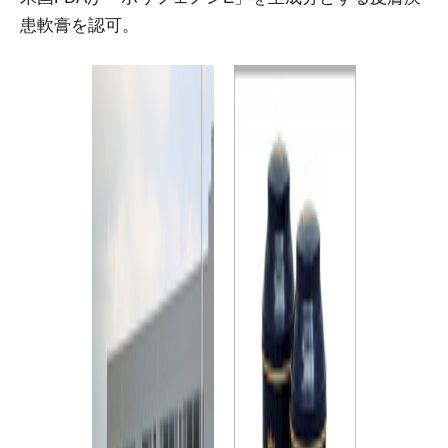
患軟膏を認可。