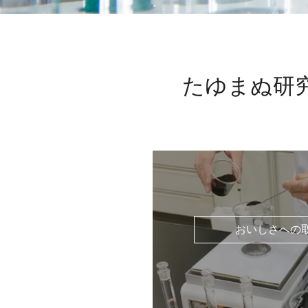
たゆまぬ研
おいしさへの