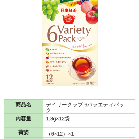
商品名
デイリークラブ 6バラエティパッ
ク
内容量
1.8g×12袋
荷姿
（6×12）×1