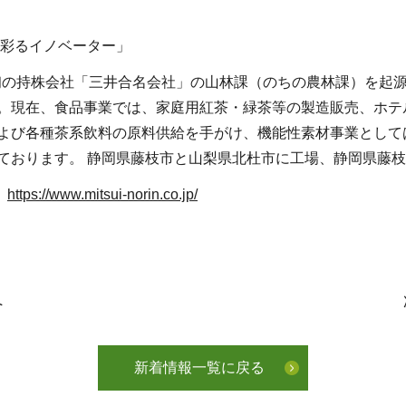
を彩るイノベーター」
日本初の持株会社「三井合名会社」の山林課（のちの農林課）を起
。現在、食品事業では、家庭用紅茶・緑茶等の製造販売、ホテ
よび各種茶系飲料の原料供給を手がけ、機能性素材事業として
ております。 静岡県藤枝市と山梨県北杜市に工場、静岡県藤
：
https://www.mitsui-norin.co.jp/
へ
新着情報一覧に戻る